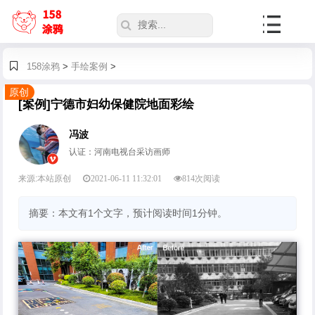
158涂鸦
>
手绘案例
>
原创
[案例]宁德市妇幼保健院地面彩绘
冯波
认证：河南电视台采访画师
来源:本站原创
2021-06-11 11:32:01
814
次阅读
摘要：本文有1个文字，预计阅读时间1分钟。