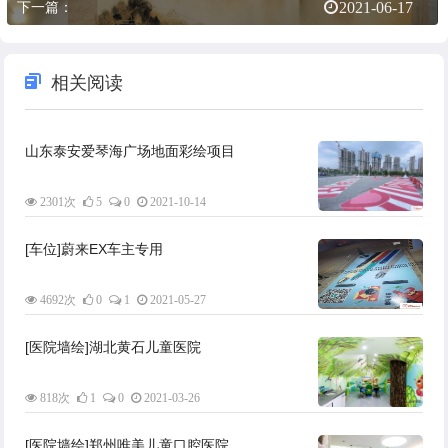
下一篇：
2021-06-17
相关阅读
山东泰安爱琴海广场地面彩绘项目
2301次
5
0
2021-10-14
[车位]蔚来EX车主专用
4692次
0
1
2021-05-27
[医院墙绘]湖北黄石儿童医院
818次
1
0
2021-03-26
[医院墙绘]郑州唯美儿童口腔医院