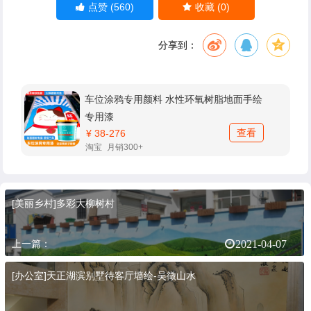
(560)
(0)
点赞
收藏
分享到：
车位涂鸦专用颜料 水性环氧树脂地面手绘
专用漆
查看
¥ 38-276
淘宝
月销300+
[美丽乡村]多彩大柳树村
上一篇：
2021-04-07
[办公室]天正湖滨别墅待客厅墙绘-吴徵山水