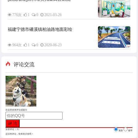
776次
1
0
2021-03-26
福建宁德市磻溪镇柏油路地面彩绘
964次
1
0
2020-06-23
评论交流
在这里发表评论或疑问
全部评论（
0
）
最新
最早
还没有评论，快来抢沙发吧！