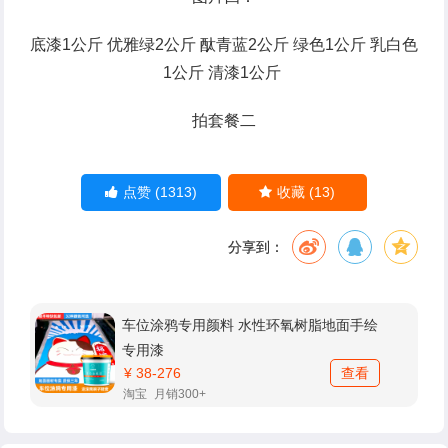
底漆1公斤 优雅绿2公斤 酞青蓝2公斤 绿色1公斤 乳白色
1公斤 清漆1公斤
拍套餐二
(1313)
(13)
点赞
收藏
分享到：
车位涂鸦专用颜料 水性环氧树脂地面手绘
专用漆
查看
¥ 38-276
淘宝
月销300+