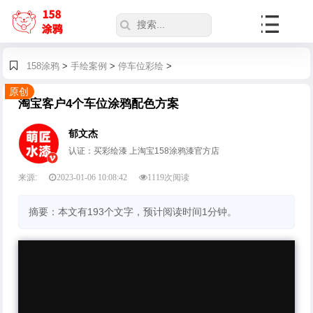
158涂鸦
>
手绘案例
>
停车位彩绘
>
原创
淘宝客户4个车位涂鸦配色方案
郁文杰
认证：买彩绘漆 上淘宝158涂鸦漆官方店
来源:
2023-01-06 10:08:42
1119
次阅读
摘要：本文有193个文字，预计阅读时间1分钟。