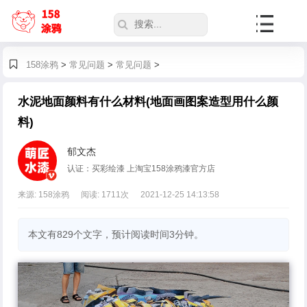
158涂鸦
>
常见问题
>
常见问题
>
水泥地面颜料有什么材料(地面画图案造型用什么颜
料)
郁文杰
认证：买彩绘漆 上淘宝158涂鸦漆官方店
来源: 158涂鸦
阅读:
1711
次
2021-12-25 14:13:58
本文有829个文字，预计阅读时间3分钟。