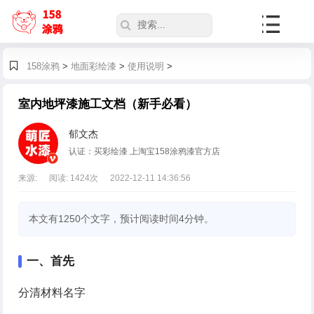
158涂鸦
>
地面彩绘漆
>
使用说明
>
室内地坪漆施工文档（新手必看）
郁文杰
认证：买彩绘漆 上淘宝158涂鸦漆官方店
来源:
阅读:
1424
次
2022-12-11 14:36:56
本文有1250个文字，预计阅读时间4分钟。
一、首先
分清材料名字