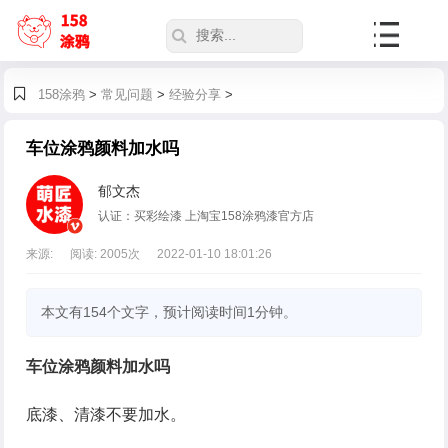
158涂鸦
>
常见问题
>
经验分享
>
车位涂鸦颜料加水吗
郁文杰
认证：买彩绘漆 上淘宝158涂鸦漆官方店
来源:
阅读:
2005
次
2022-01-10 18:01:26
本文有154个文字，预计阅读时间1分钟。
车位涂鸦颜料加水吗
底漆、清漆不要加水。