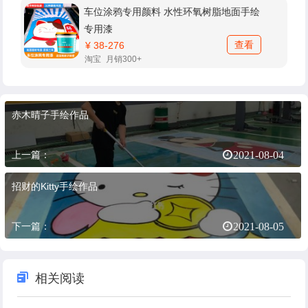
车位涂鸦专用颜料 水性环氧树脂地面手绘
专用漆
查看
¥ 38-276
淘宝
月销300+
赤木晴子手绘作品
上一篇：
2021-08-04
招财的Kitty手绘作品
下一篇：
2021-08-05
相关阅读