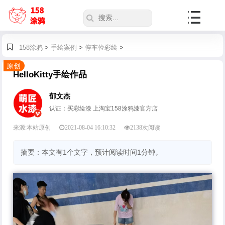
158涂鸦
>
手绘案例
>
停车位彩绘
>
原创
HelloKitty手绘作品
郁文杰
认证：买彩绘漆 上淘宝158涂鸦漆官方店
来源:本站原创
2021-08-04 16:10:32
2138
次阅读
摘要：本文有1个文字，预计阅读时间1分钟。