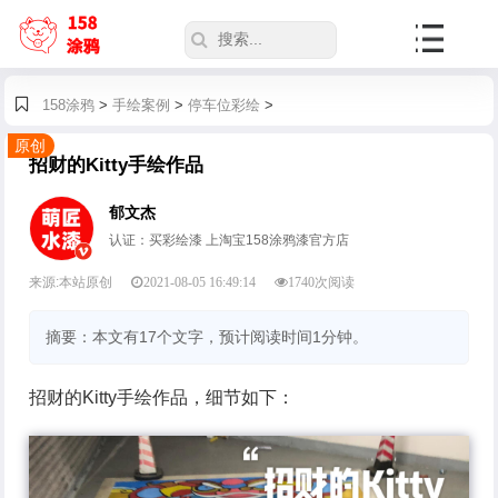
158涂鸦
>
手绘案例
>
停车位彩绘
>
原创
招财的Kitty手绘作品
郁文杰
认证：买彩绘漆 上淘宝158涂鸦漆官方店
来源:本站原创
2021-08-05 16:49:14
1740
次阅读
摘要：本文有17个文字，预计阅读时间1分钟。
招财的Kitty手绘作品，细节如下：