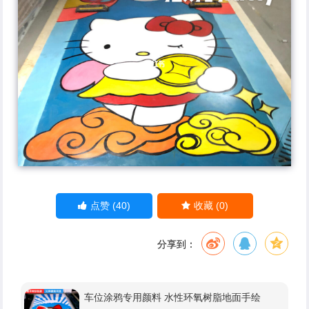
(40)
(0)
点赞
收藏
分享到：
车位涂鸦专用颜料 水性环氧树脂地面手绘