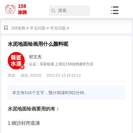
158涂鸦
>
常见问题
>
常见问题
>
水泥地面绘画用什么颜料呢
郁文杰
认证：买彩绘漆 上淘宝158涂鸦漆官方店
来源:
阅读:
3353
次
2022-01-15 16:19:13
本文有516个文字，预计阅读时间2分钟。
水泥地面绘画要用的有：
1.锢沙封闭底漆