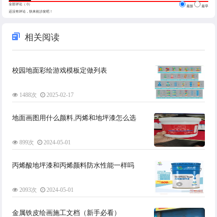
全部评论（
0
）
最新
最早
还没有评论，快来抢沙发吧！
相关阅读
校园地面彩绘游戏模板定做列表
1488次
2025-02-17
地面画图用什么颜料,丙烯和地坪漆怎么选
899次
2024-05-01
丙烯酸地坪漆和丙烯颜料防水性能一样吗
2093次
2024-05-01
金属铁皮绘画施工文档（新手必看）