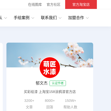
在线图库
官方社区
官方淘宝店
队
手绘案例
联系我们
加盟合作
郁文杰
认证作者
买彩绘漆 上淘宝158涂鸦漆官方店
3200+
8000+
150W+
文章
回答
帮助人数