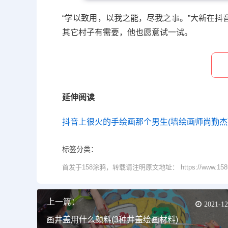
“学以致用，以我之能，尽我之事。”大新在
其它村子有需要，他也愿意试一试。
延伸阅读
抖音上很火的手绘画那个男生(墙绘画师尚勤杰
标签分类：
首发于158涂鸦，转载请注明原文地址： https://www.158tuya.
上一篇：
2021-12
画井盖用什么颜料(3种井盖绘画材料)