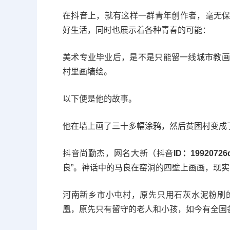
在抖音上，就有这样一群青年创作者，毫无
好生活，同时也展示着各种青春的可能：
158涂鸦
美术专业毕业后，是不是只能留一线城市教画
村里画墙绘。
以下便是他的故事。
他在墙上画了三十多幅涂鸦，然后贫困村变成了
抖音尚勤杰，网名大新（抖音
ID：19920726
良”。神话中的马良在窑洞的四壁上画画，现实
河南新乡市小屯村，原先只用石灰水泥粉刷
凰，原先只有留守的老人和小孩，如今有全国