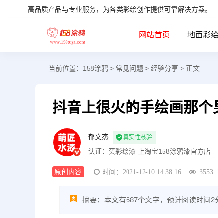
高品质产品与专业服务，为各类彩绘创作提供可靠解决方案。
网站首页
地面彩
当前位置：
158涂鸦
>
常见问题
>
经验分享
> 正文
抖音上很火的手绘画那个男
郁文杰
真实性核验
认证：
买彩绘漆 上淘宝158涂鸦漆官方店
原创内容
时间：2021-12-10 14:38:16
3553
摘要：本文有687个文字，预计阅读时间2