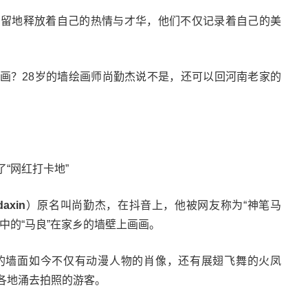
保留地释放着自己的热情与才华，他们不仅记录着自己的美
画？28岁的墙绘画师尚勤杰说不是，还可以回河南老家的
“网红打卡地”
daxin
）原名叫尚勤杰，在抖音上，他被网友称为“神笔马
中的“马良”在家乡的墙壁上画画。
的墙面如今不仅有动漫人物的肖像，还有展翅飞舞的火凤
各地涌去拍照的游客。