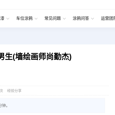
绘漆
车位涂鸦
常见问题
涂鸦问答
运营团
生(墙绘画师尚勤杰)
经验分享
次
分钟。